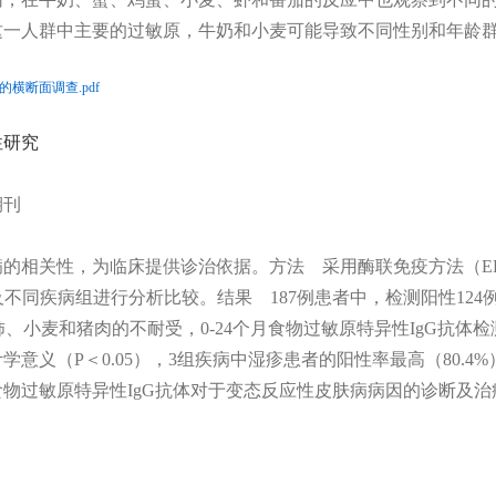
这一人群中主要的过敏原，牛奶和小麦可能导致不同性别和年龄
横断面调查.pdf
性研究
期刊
病的相关性，为临床提供诊治依据。方法 采用酶联免疫方法（
E
及不同疾病组进行分析比较。结果
187
例患者中，检测阳性
124
柿、小麦和猪肉的不耐受，
0-24
个月食物过敏原特异性
IgG
抗体检
计学意义（
P
＜
0.05
），
3
组疾病中湿疹患者的阳性率最高（
80.4%
食物过敏原特异性
IgG
抗体对于变态反应性皮肤病病因的诊断及治