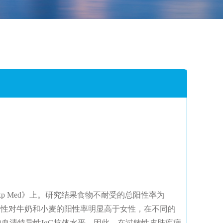
Exp Med
》上。研究结果食物不耐受的总阳性率为
男性对牛奶和小麦的阳性率明显高于女性，在不同的
的血清特异性
IgG
抗体水平。因此，在过敏性皮肤疾病