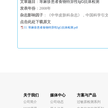
文章题目
：
荨麻疹患者食物特异性
IgG
抗体检测
发表年份
：
2008
年
杂志影响因子
：
《中华皮肤科杂志》，中国科学引
点击此处下载原文
11. 荨麻疹患者食物特异性IgG抗体检测.pdf
关于我们
媒体中心
方案与产品
公司简介
公司动态
过敏原检测系列