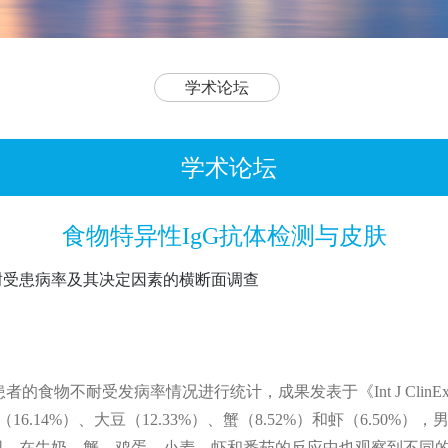
学术论坛
学术论坛
食物特异性IgG抗体检测与皮肤
耐受患病率及其决定因素的横断面调查
患者的食物不耐受发病率情况进行统计，成果发表于《
Int J Clin
（
16.14%
）、大豆（
12.33%
）、蟹（
8.52%
）和虾（
6.50%
），
同，在牛奶、蟹、鸡蛋、小麦、虾和番茄的反应中也观察到不同